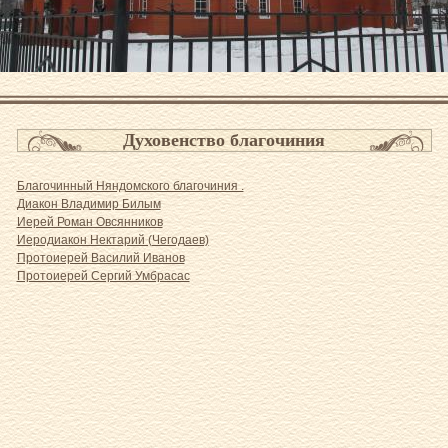
Духовенство благочиния
Благочинный Няндомского благочиния .
Диакон Владимир Билым
Иерей Роман Овсянников
Иеродиакон Нектарий (Чегодаев)
Протоиерей Василий Иванов
Протоиерей Сергий Умбрасас