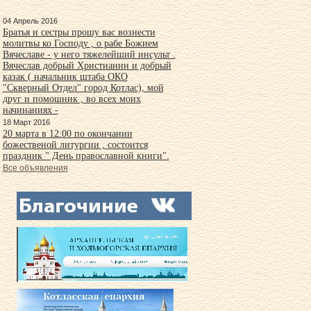
04 Апрель 2016
Братья и сестры прошу вас вознести
молитвы ко Господу , о рабе Божием
Вячеславе - у него тяжелейший инсульт .
Вячеслав добрый Христианин и добрый
казак ( начальник штаба ОКО
"Скверный Отдел" город Котлас), мой
друг и помошник , во всех моих
начинаниях -
18 Март 2016
20 марта в 12:00 по окончании
божественой литургии , состоится
праздник " День православной книги".
Все объявления